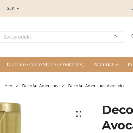
SEK
Duncan Granite Stone (Stenfärger)
Material
Ku
Hem
DecoArt Americana
DecoArt Americana Avocado
Deco
Avoc