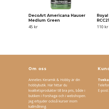
DecoArt Americana Hauser
Royal
Medium Green
RCC21
45 kr
110 kr
Om oss
Kund
Annelies Keramik & Hobby är din
Tveka 
hobbybutik. Här hittar du
Telefo
kvalitetsprodukter till bra pris, både i
E-post
butiken i Forshaga och i webshopen.
Jag erbjuder också kurser inom
kallmålning.