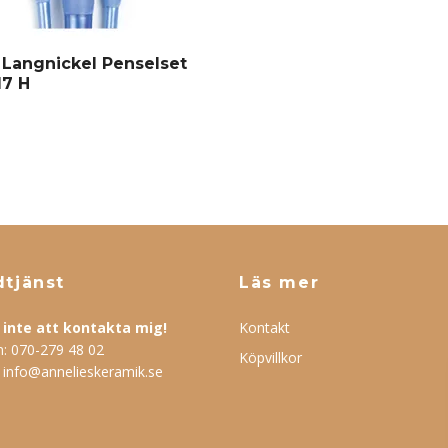
 Langnickel Penselset
7 H
tjänst
Läs mer
inte att kontakta mig!
Kontakt
n:
070-279 48 02
Köpvillkor
:
info@annelieskeramik.se