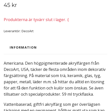
45 kr
Produkterna är tyvärr slut i lager. :(
Leverantör:
DecoArt
INFORMATION
Americana. Den högpigmenterade akrylfärgen från
DecoArt, USA, täcker de flesta områden inom dekorativ
färgsättning. På material som trä, keramik, glas, tyg,
papper, metall, läder m.m. så hittar du alltid en lösning
för att få den funktion och kulör som önskas. Se även
tillsatser och specialprodukter. 59 ml tryckflaska.
Vattenbaserad, giftfri akrylfärg som ger överlägsen
täckning med en permanent, hållbar matt yta som kan