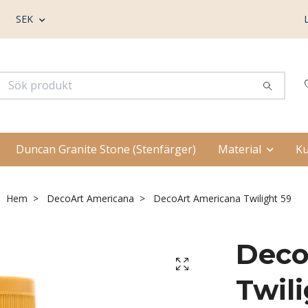
SEK
Duncan Granite Stone (Stenfärger)
Material
Ku
Hem
DecoArt Americana
DecoArt Americana Twilight 59
Deco
Twil