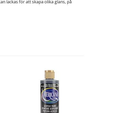
n lackas för att skapa olika glans, på
Kopia Deco
Cadmium Y
Slut i lager