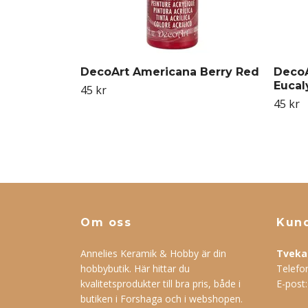
DecoArt Americana Berry Red
DecoA
Eucal
45 kr
45 kr
Om oss
Kund
Annelies Keramik & Hobby är din
Tveka 
hobbybutik. Här hittar du
Telefo
kvalitetsprodukter till bra pris, både i
E-post
butiken i Forshaga och i webshopen.