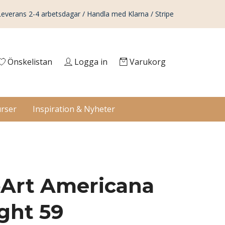
Leverans 2-4 arbetsdagar / Handla med Klarna / Stripe
Önskelistan
Logga in
Varukorg
rser
Inspiration & Nyheter
Art Americana
ight 59