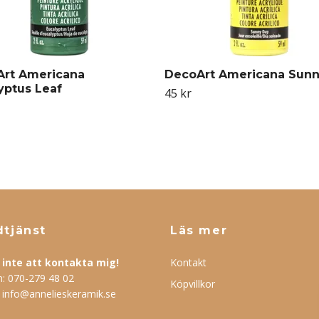
rt Americana
DecoArt Americana Sunn
yptus Leaf
45 kr
tjänst
Läs mer
inte att kontakta mig!
Kontakt
n:
070-279 48 02
Köpvillkor
:
info@annelieskeramik.se