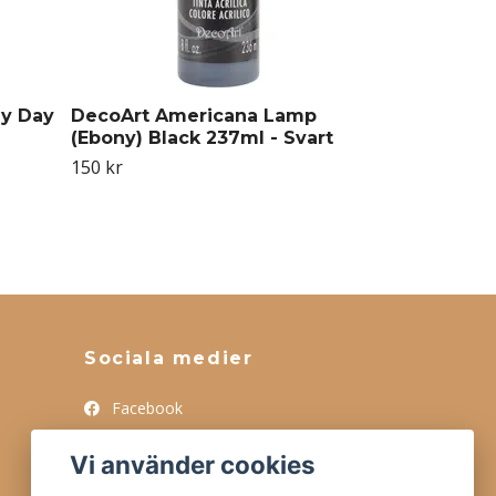
y Day
DecoArt Americana Lamp
(Ebony) Black 237ml - Svart
150 kr
Sociala medier
Facebook
Instagram
Vi använder cookies
Tiktok