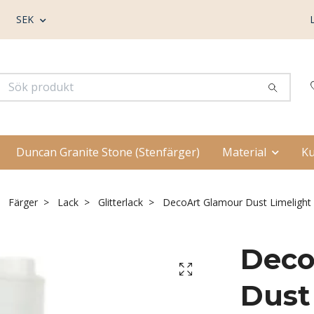
SEK
Duncan Granite Stone (Stenfärger)
Material
Ku
Färger
Lack
Glitterlack
DecoArt Glamour Dust Limelight
Deco
Dust