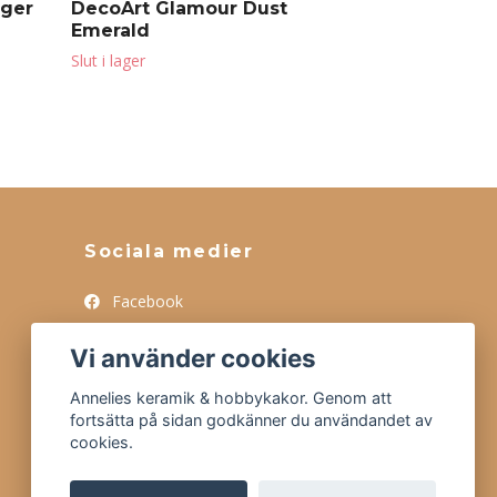
iger
DecoArt Glamour Dust
Emerald
Slut i lager
Sociala medier
Facebook
Instagram
Vi använder cookies
Tiktok
Annelies keramik & hobbykakor. Genom att
fortsätta på sidan godkänner du användandet av
cookies.