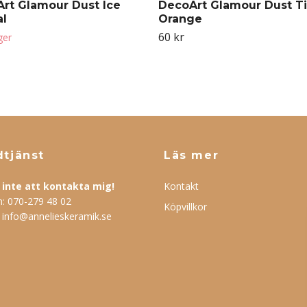
rt Glamour Dust Ice
DecoArt Glamour Dust T
al
Orange
60 kr
ager
tjänst
Läs mer
inte att kontakta mig!
Kontakt
n:
070-279 48 02
Köpvillkor
:
info@annelieskeramik.se