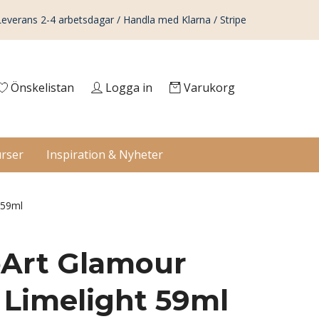
Leverans 2-4 arbetsdagar / Handla med Klarna / Stripe
Önskelistan
Logga in
Varukorg
rser
Inspiration & Nyheter
 59ml
Art Glamour
 Limelight 59ml