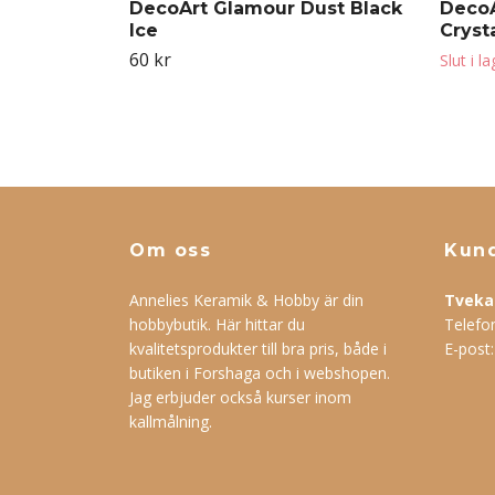
DecoArt Glamour Dust Black
DecoA
Ice
Cryst
60 kr
Slut i l
Om oss
Kund
Annelies Keramik & Hobby är din
Tveka 
hobbybutik. Här hittar du
Telefo
kvalitetsprodukter till bra pris, både i
E-post
butiken i Forshaga och i webshopen.
Jag erbjuder också kurser inom
kallmålning.