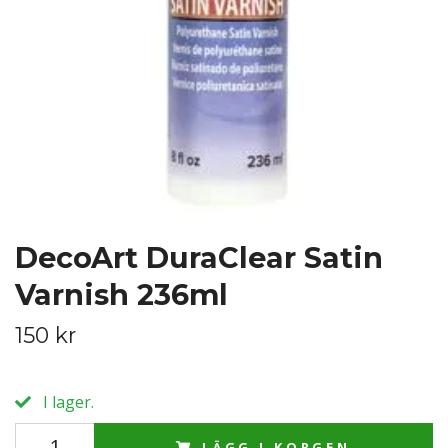
DecoArt DuraClear Satin
Varnish 236ml
150 kr
I lager.
LÄGG I KORGEN