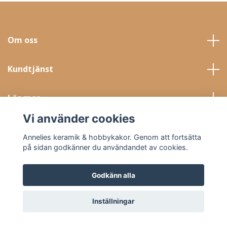
Om oss
Kundtjänst
Läs mer
Vi använder cookies
Sociala medier
Annelies keramik & hobbykakor. Genom att fortsätta
på sidan godkänner du användandet av cookies.
Godkänn alla
© 2026 Annelies Keramik & Hobby AB
Inställningar