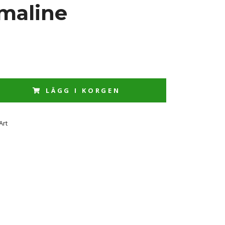
maline
LÄGG I KORGEN
Art