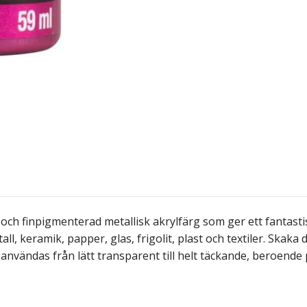
h finpigmenterad metallisk akrylfärg som ger ett fantastis
ll, keramik, papper, glas, frigolit, plast och textiler. Skak
 användas från lätt transparent till helt täckande, beroend