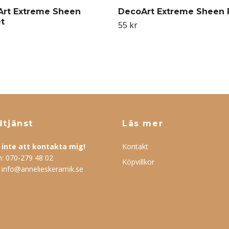
rt Extreme Sheen
DecoArt Extreme Sheen 
t
55 kr
tjänst
Läs mer
inte att kontakta mig!
Kontakt
n:
070-279 48 02
Köpvillkor
:
info@annelieskeramik.se