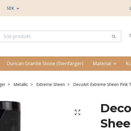
SEK
Duncan Granite Stone (Stenfärger)
Material
Ku
ger
Metallic
Extreme Sheen
DecoArt Extreme Sheen Pink 
Deco
Shee