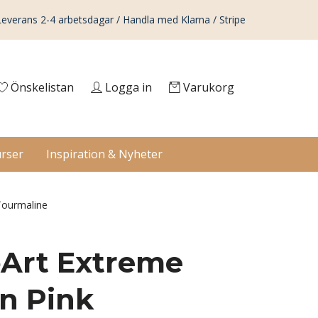
Leverans 2-4 arbetsdagar / Handla med Klarna / Stripe
Önskelistan
Logga in
Varukorg
rser
Inspiration & Nyheter
Tourmaline
Art Extreme
n Pink