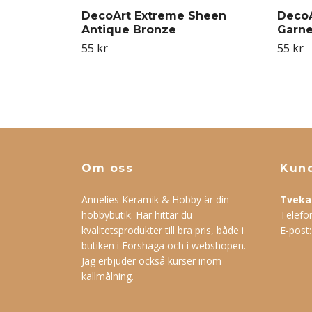
DecoArt Extreme Sheen
DecoA
Antique Bronze
Garne
55 kr
55 kr
Om oss
Kund
Annelies Keramik & Hobby är din
Tveka 
hobbybutik. Här hittar du
Telefo
kvalitetsprodukter till bra pris, både i
E-post
butiken i Forshaga och i webshopen.
Jag erbjuder också kurser inom
kallmålning.