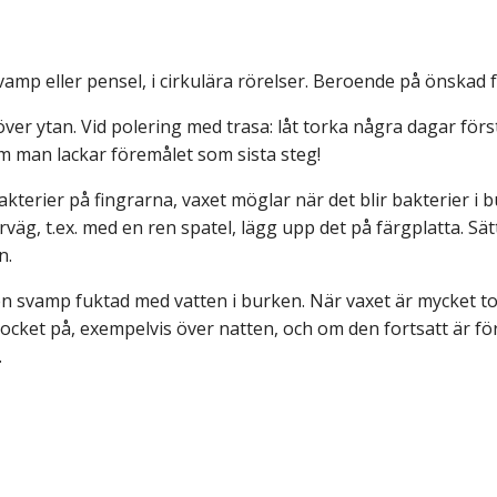
amp eller pensel, i cirkulära rörelser. Beroende på önskad fä
över ytan. Vid polering med trasa: låt torka några dagar först
m man lackar föremålet som sista steg!
akterier på fingrarna, vaxet möglar när det blir bakterier i b
g, t.ex. med en ren spatel, lägg upp det på färgplatta. Sätt
en.
n svamp fuktad med vatten i burken. När vaxet är mycket torr
locket på, exempelvis över natten, och om den fortsatt är för
.