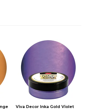
Viva Decor 
90 kr
ange
Viva Decor Inka Gold Violet