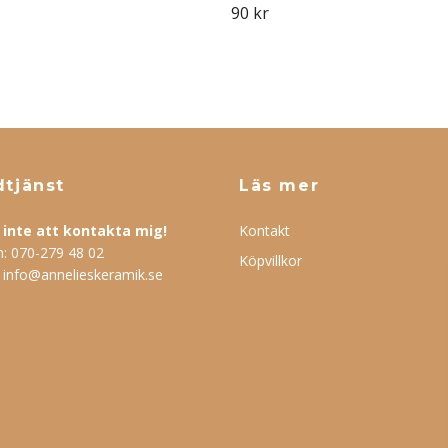
90 kr
tjänst
Läs mer
inte att kontakta mig!
Kontakt
n:
070-279 48 02
Köpvillkor
:
info@annelieskeramik.se