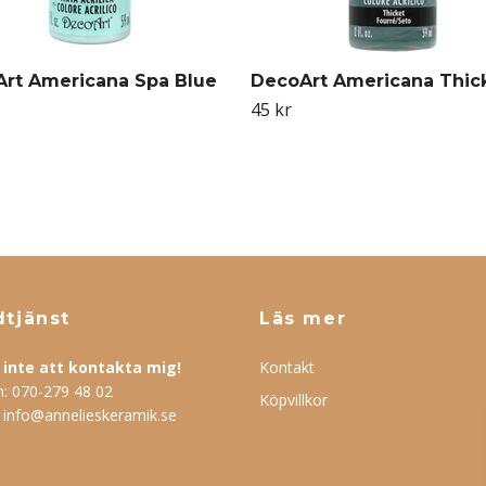
rt Americana Spa Blue
DecoArt Americana Thic
45 kr
tjänst
Läs mer
inte att kontakta mig!
Kontakt
n:
070-279 48 02
Köpvillkor
:
info@annelieskeramik.se