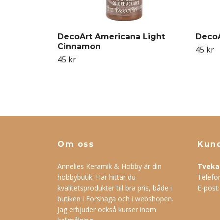
DecoArt Americana Light
DecoA
Cinnamon
45 kr
45 kr
Om oss
Kund
Annelies Keramik & Hobby är din
Tveka 
hobbybutik. Här hittar du
Telefo
kvalitetsprodukter till bra pris, både i
E-post
butiken i Forshaga och i webshopen.
Jag erbjuder också kurser inom