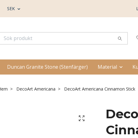
SEK
Duncan Granite Stone (Stenfärger)
Material
Ku
Hem
DecoArt Americana
DecoArt Americana Cinnamon Stick
Deco
Cinn