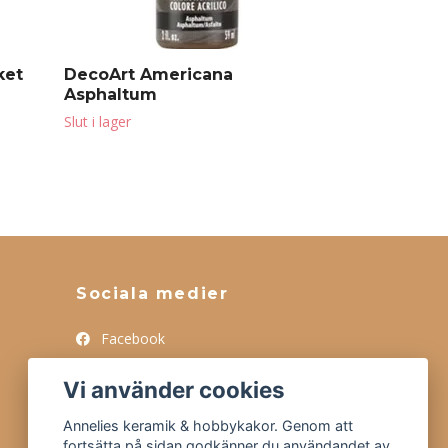
ket
DecoArt Americana
Asphaltum
Slut i lager
Sociala medier
Facebook
Instagram
Vi använder cookies
Tiktok
Annelies keramik & hobbykakor. Genom att
fortsätta på sidan godkänner du användandet av