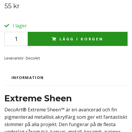
55 kr
I lager.
LÄGG I KORGEN
Leverantör:
DecoArt
INFORMATION
Extreme Sheen
DecoArt® Extreme Sheen™ är en avancerad och fin
pigmenterad metallisk akrylfärg som ger ett fantastiskt
skimmer på alla projekt. Den fungerar på de flesta
underlag såsom trä, kanvas, metall, keramik, papper,